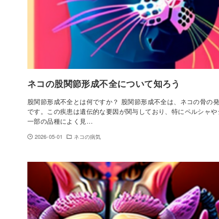
ネコの股関節形成不全について知ろう
股関節形成不全とは何ですか？ 股関節形成不全は、ネコの骨の
です。この疾患は遺伝的な要因が関与しており、特にペルシャや
一部の品種によく見…
2026-05-01
ネコの病気