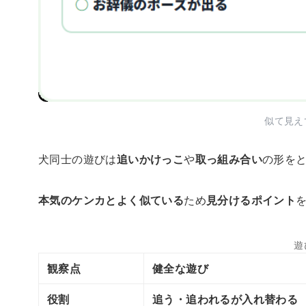
似て見え
犬同士の遊びは
追いかけっこ
や
取っ組み合い
の形を
本気のケンカとよく似ている
ため
見分けるポイント
遊
観察点
健全な遊び
役割
追う・追われるが入れ替わる