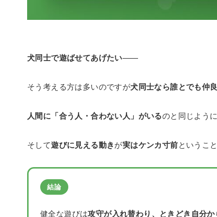
犬同士で遊ばせてあげたい
——
そう考える方は多いのですが
犬同士なら誰とでも仲
人間に「合う人・合わない人」がいる
のと同じよう
そして
遊びに見える動き
が
実はケンカ寸前
というこ
結論
健全な遊びは
攻守が入れ替わり、ときどき自分か