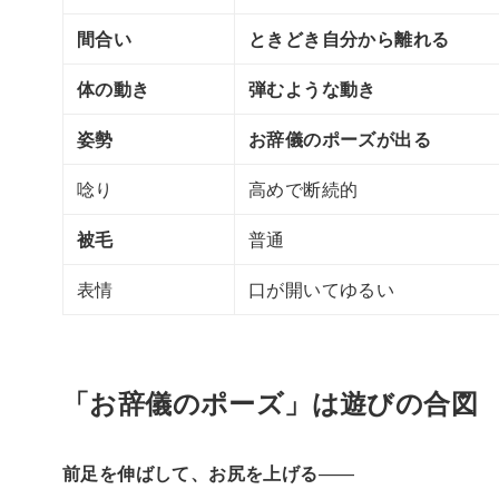
間合い
ときどき自分から離れる
体の動き
弾むような動き
姿勢
お辞儀のポーズが出る
唸り
高めで断続的
被毛
普通
表情
口が開いてゆるい
「お辞儀のポーズ」は遊びの合図
前足を伸ばして、お尻を上げる
——