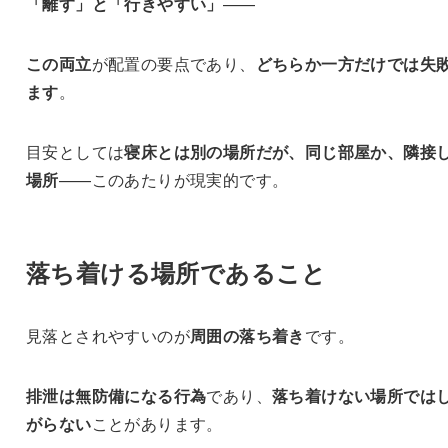
「離す」と「行きやすい」
——
この両立
が配置の要点であり、
どちらか一方だけでは失
ます
。
目安としては
寝床とは別の場所だが、同じ部屋か、隣接
場所
——このあたりが現実的です。
落ち着ける場所であること
見落とされやすいのが
周囲の落ち着き
です。
排泄は無防備になる行為
であり、
落ち着けない場所では
がらない
ことがあります。