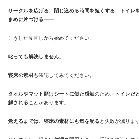
サークルを広げる
、
閉じ込める時間を短くする
、
トイレ
まめに片づける
——
こうした見直しから始めてください。
叱っても解決しません
。
寝床の素材
も確認してみてください。
タオルやマット類
は
シートに似た感触
のため、
トイレだ
解される
ことがあります。
覚えるまでは、寝床の素材にも気を配る
と失敗が減りま