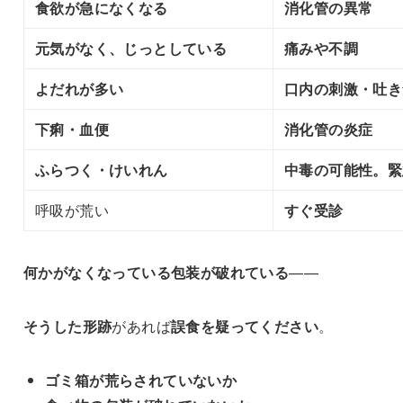
食欲が急になくなる
消化管の異常
元気がなく、じっとしている
痛みや不調
よだれが多い
口内の刺激・吐き
下痢・血便
消化管の炎症
ふらつく・けいれん
中毒の可能性。緊
呼吸が荒い
すぐ受診
何かがなくなっている
包装が破れている
——
そうした形跡
があれば
誤食を疑ってください
。
ゴミ箱が荒らされていないか