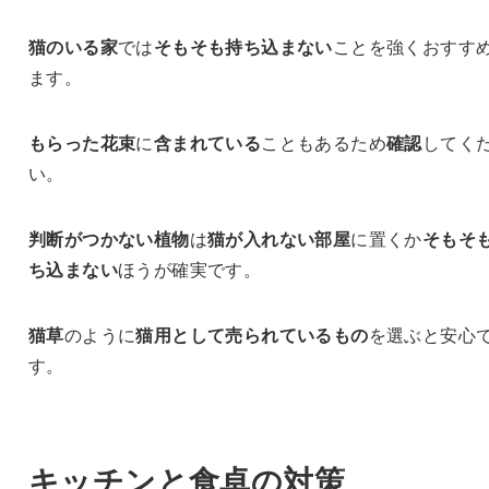
猫のいる家
では
そもそも持ち込まない
ことを強くおすす
ます。
もらった花束
に
含まれている
こともあるため
確認
してく
い。
判断がつかない植物
は
猫が入れない部屋
に置くか
そもそ
ち込まない
ほうが確実です。
猫草
のように
猫用として売られているもの
を選ぶと安心
す。
キッチンと食卓の対策