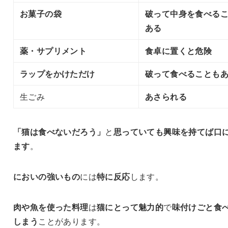
お菓子の袋
破って中身を食べる
ある
薬・サプリメント
食卓に置くと危険
ラップをかけただけ
破って食べることも
生ごみ
あさられる
「猫は食べないだろう」
と
思っていても
興味を持てば口
ます
。
においの強いもの
には
特に反応
します。
肉や魚を使った料理
は
猫にとって魅力的
で
味付けごと食
しまう
ことがあります。