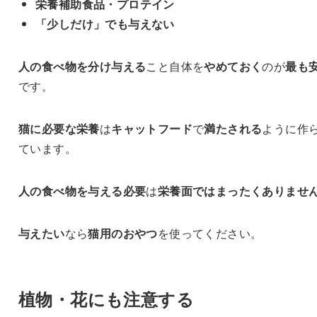
栄養補助食品・プロテイン
「少しだけ」でも与えない
人の食べ物を分け与える
こと自体を
やめておく
のが
最も
です。
猫に必要な栄養
は
キャットフード
で
満たされる
ように作
ています。
人の食べ物を与える必要
は
栄養面ではまったくありませ
与えたい
なら
猫用のおやつ
を使ってください。
植物・花にも注意する