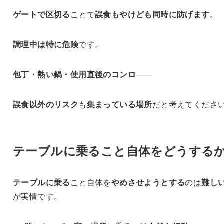
ゲートで区切る
ことで
誤食もやけども同時に防げます
。
調理中は特に危険
です。
包丁・熱い鍋・使用直後のコンロ
——
誤食以外のリスク
も
集まっている場所
だと考えてくださ
テーブルに乗ること自体をどうする
テーブルに乗る
こと自体を
やめさせようとする
のは
難し
が実情です。