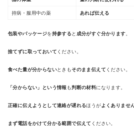
持病・服用中の薬
あれば伝える
包装やパッケージ
を
持参する
と
成分がすぐ分かります
。
捨てずに取っておいて
ください。
食べた量が分からない
ときも
そのまま伝えて
ください。
「分からない」という情報
も
判断の材料
になります。
正確に伝えようとして
連絡が遅れる
ほうが
よくありませ
まず電話をかけて
分かる範囲で伝えて
ください。