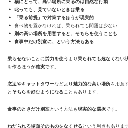
猫にとって、高い場所に乗るのは自然な行動
叱っても、見ていないときは乗る
「乗る前提」で対策するほうが現実的
食べ物を置かなければ、乗られても問題は少ない
別の高い場所を用意すると、そちらを使うことも
食事中だけ別室に、という方法もある
乗らせない
ことに
労力を使う
より
乗られても危なくない
を作るほうが
確実
です。
窓辺やキャットタワー
など
より魅力的な高い場所
を用意
と
そちらを好むようになる
こともあります。
食事のときだけ別室
という方法も
現実的な選択
です。
ねだられる場面そのもの
を
なくせる
という利点もありま