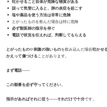
吐かせること自体が危険な物質がある
誤って気管に入ると、肺の炎症を起こす
塩や薬品を使う方法は非常に危険
とがったものを飲んだ場合は特に危険
必ず獣医師の指示を仰ぐ
電話で状況を伝えれば、判断してもらえる
とがったもの
や
刺激の強いもの
を飲み込んだ場合
吐かせ
かえって傷つける
ことがあります。
まず電話
——
この順番を必ず守ってください
。
指示があれば
それに従う
——
それだけで十分
です。