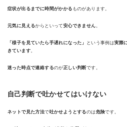
症状が出るまでに時間がかかる
ものがあります。
元気に見える
からといって
安心できません
。
「様子を見ていたら手遅れになった」
という事例は
実際
きています
。
迷った時点で連絡する
のが
正しい判断
です。
自己判断で吐かせてはいけない
ネットで見た方法
で
吐かせようとする
のは
危険
です。