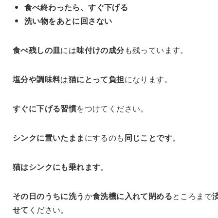
食べ終わったら、すぐ下げる
洗い物をあとに回さない
食べ残しの皿
には
味付けの成分
も残っています。
塩分や調味料
は
猫にとって負担
になります。
すぐに下げる習慣
をつけてください。
シンクに置いたまま
にするのも
同じことです
。
猫はシンクにも乗れます
。
その日のうちに洗う
か
食洗機に入れて閉める
ところまで
せて
ください。