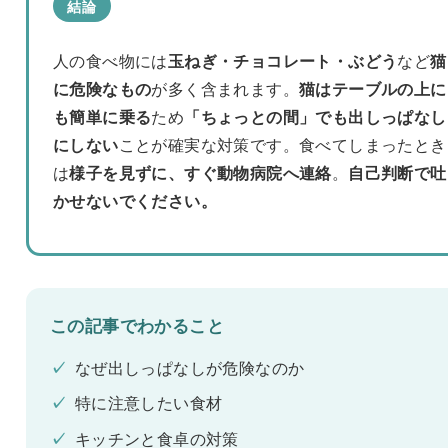
結論
人の食べ物には
玉ねぎ・チョコレート・ぶどう
など
猫
に危険なもの
が多く含まれます。
猫はテーブルの上に
も簡単に乗る
ため
「ちょっとの間」でも出しっぱなし
にしない
ことが確実な対策です。食べてしまったとき
は
様子を見ずに、すぐ動物病院へ連絡
。
自己判断で吐
かせないでください。
この記事でわかること
✓
なぜ出しっぱなしが危険なのか
✓
特に注意したい食材
✓
キッチンと食卓の対策