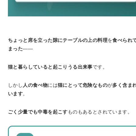
ちょっと席を立った隙に
テーブルの上の料理
を
食べられ
まった
——
猫と暮らしていると
起こりうる出来事
です。
しかし
人の食べ物
には
猫にとって危険なもの
が
多く含ま
います
。
ごく少量でも中毒を起こす
ものもあるとされています。