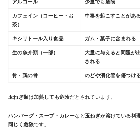
アルコール
少量でも危険
カフェイン（コーヒー・お
中毒を起こすことがあ
茶）
キシリトール入り食品
ガム・菓子に含まれる
生の魚介類（一部）
大量に与えると問題が
される
骨・鶏の骨
のどや消化管を傷つけ
玉ねぎ類
は
加熱しても危険
だとされています。
ハンバーグ・スープ・カレー
など
玉ねぎが溶けている料
同じく危険
です。