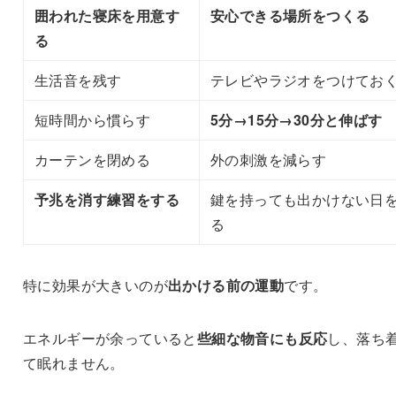
囲われた寝床を用意す
安心できる場所をつくる
る
生活音を残す
テレビやラジオをつけてお
短時間から慣らす
5分→15分→30分と伸ばす
カーテンを閉める
外の刺激を減らす
予兆を消す練習をする
鍵を持っても出かけない日
る
特に効果が大きいのが
出かける前の運動
です。
エネルギーが余っていると
些細な物音にも反応
し、落ち
て眠れません。