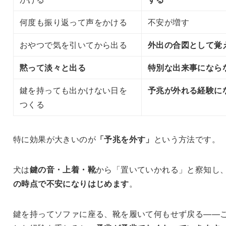
何度も振り返って声をかける
不安が増す
おやつで気を引いてから出る
外出の合図として覚
黙って淡々と出る
特別な出来事になら
鍵を持っても出かけない日を
予兆が外れる経験に
つくる
特に効果が大きいのが
「予兆を外す」
という方法です。
犬は
鍵の音・上着・靴
から「置いていかれる」と察知し
の時点で不安になりはじめます
。
鍵を持ってソファに座る、靴を履いて何もせず戻る——