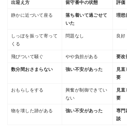
出迎え方
留守番中の状態
評価
静かに近づいて座る
落ち着いて過ごせて
理想
いた
しっぽを振って寄って
問題なし
良好
くる
飛びついて騒ぐ
やや負担がある
要改
数分間おさまらない
強い不安があった
見直
要
おもらしをする
興奮が制御できてい
見直
ない
要
物を壊した跡がある
強い不安があった
専門
談