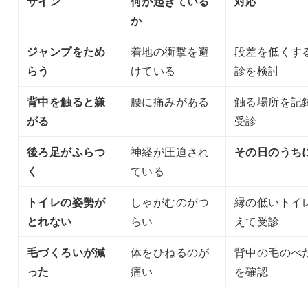
サイン
何が起きている
対応
か
ジャンプをため
着地の衝撃を避
段差を低くす
らう
けている
診を検討
背中を触ると嫌
腰に痛みがある
触る場所を記
がる
受診
後ろ足がふらつ
神経が圧迫され
その日のうち
く
ている
トイレの姿勢が
しゃがむのがつ
縁の低いトイ
とれない
らい
えて受診
毛づくろいが減
体をひねるのが
背中の毛のべ
った
痛い
を確認