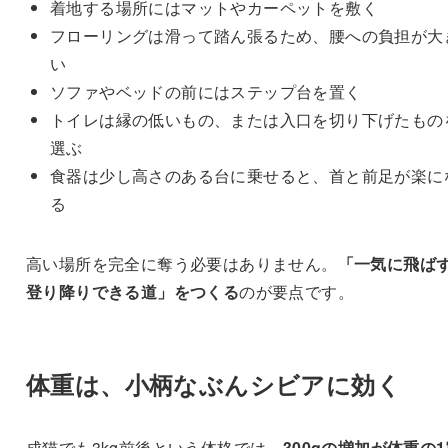
着地する場所にはマットやカーペットを敷く
フローリングは滑って踏ん張るため、腰への負担が大
い
ソファやベッドの前にはステップ台を置く
トイレは縁の低いもの、または入口を切り下げたもの
選ぶ
食器は少し高さのある台に乗せると、首と前足が楽に
る
高い場所を完全に奪う必要はありません。
「一気に飛ば
登り降りできる道」をつくる
のが要点です。
体重は、小柄なぶんシビアに効く
成猫でも3kg前後という体格では、
300gの増加が体重の