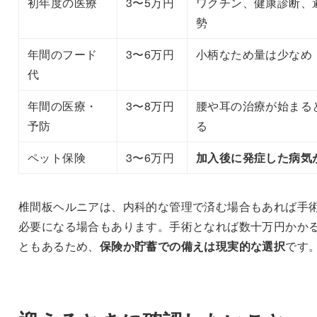
初年度の医療
3〜5万円
ワクチン、健康診断、
勢
年間のフード
3〜6万円
小柄なため量は少なめ
代
年間の医療・
3〜8万円
腰や耳の治療が始まる
予防
る
ペット保険
3〜6万円
加入後に発症した病気
椎間板ヘルニアは、内科的な管理で済む場合もあれば手
必要になる場合もあります。手術となれば数十万円かか
ともあるため、
保険か貯蓄での備えは現実的な選択
です