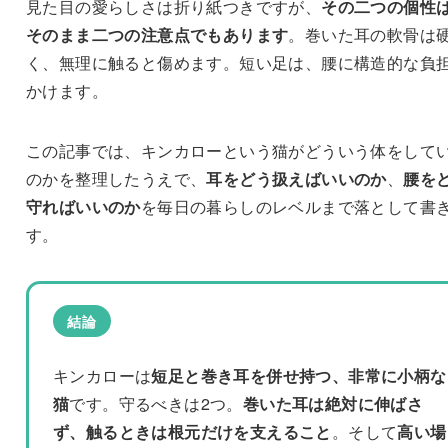
見た目の愛らしさは折り紙つきですが、
その二つの個性
そのまま二つの注意点でもあります
。巻いた耳の軟骨は
く、無理に触ると傷めます。短い足は、腰に構造的な負
かけます。
この記事では、キンカローという猫がどういう体をして
のかを整理したうえで、
耳をどう扱えばいいのか
、
腰を
守ればいいのか
を毎日の暮らしのレベルまで落として書
す。
結論
キンカローは
短足と巻き耳を併せ持つ、非常に小柄な
猫
です。守るべきは2つ。
巻いた耳は絶対に伸ばさ
ず、触るときは根元だけを支えること
。そして
高い場